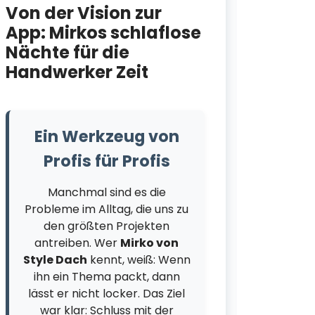
Von der Vision zur
Style
App: Mirkos schlaflose
als T
Nächte für die
verf
Handwerker Zeit
Tec
frei
Ein Werkzeug von
Sty
Profis für Profis
ist 
Manchmal sind es die
Probleme im Alltag, die uns zu
den größten Projekten
Aktu
antreiben. Wer
Mirko von
Style Dach
kennt, weiß: Wenn
zur
ihn ein Thema packt, dann
Verö
lässt er nicht locker. Das Ziel
war klar: Schluss mit der