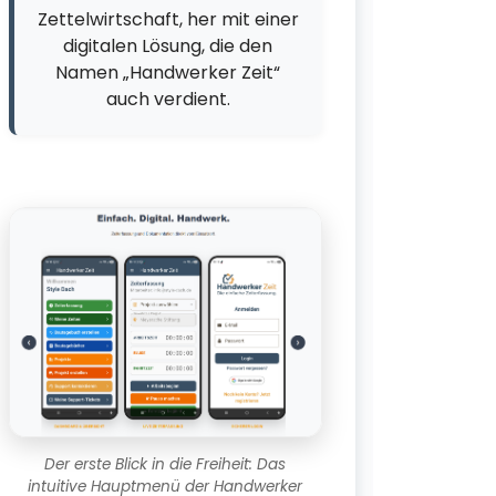
in E
Zettelwirtschaft, her mit einer
digitalen Lösung, die den
Namen „Handwerker Zeit“
Es gibt 
auch verdient.
Unsere o
technis
bereits 
wurde of
bedeute
und die 
bestätig
Aktuell 
Testvers
nicht öf
sichtbar
abschli
Dokumen
Der erste Blick in die Freiheit: Das
dieses l
intuitive Hauptmenü der Handwerker
ist, wird