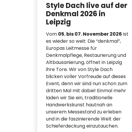
Style Dach live auf der
auf
Denkmal 2026 in
r
Leipzig
Vom
05. bis 07. November 2026
ist
es wieder so weit: Die “denkmal”,
Europas Leitmesse für
Denkmalpflege, Restaurierung und
 hatten
Altbausanierung, öffnet in Leipzig
ihre Tore. Wir von Style Dach
m
blicken voller Vorfreude auf dieses
ach in
Event, denn wir sind nun schon zum
 Im
dritten Mal mit dabei! Einmal mehr
ttung
laden wir Sie ein, traditionelle
 und
Handwerkskunst hautnah an
iten
unserem Messestand zu erleben
s
und in die faszinierende Welt der
 um die
Schieferdeckung einzutauchen.
e