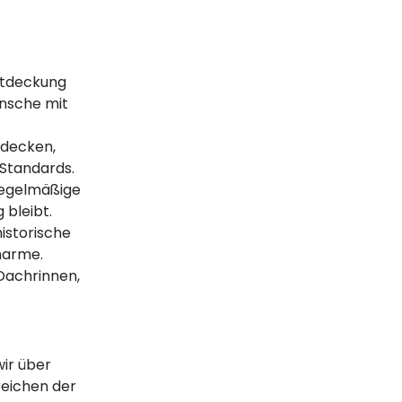
ntdeckung
ünsche mit
 decken,
Standards.
regelmäßige
 bleibt.
historische
harme.
Dachrinnen,
ir über
reichen der