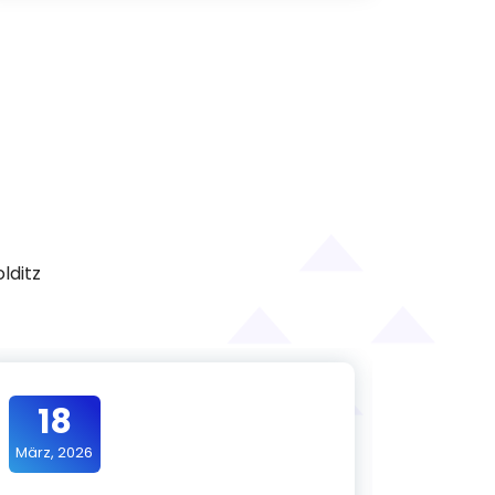
lditz
18
15
März, 2026
März, 20