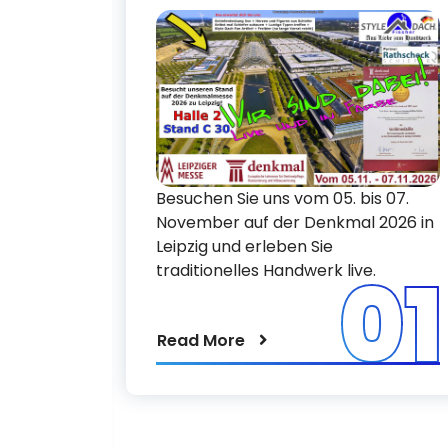
er auch
i
hek
Besuchen Sie uns vom 05. bis 07.
November auf der Denkmal 2026 in
Leipzig und erleben Sie
01
traditionelles Handwerk live.
Read More