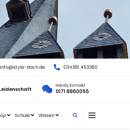
info@style-dach.de
034381 453380
Handy Kontakt
Leidenschaft
0171 8860055
hop
Schule
Wissen