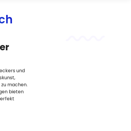
ach
er
eckers und
skunst,
t zu machen.
gen bieten
perfekt