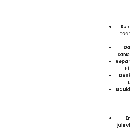
Sch
oder
Da
sanie
Repar
Pf
Den
Baukl
E
jahre