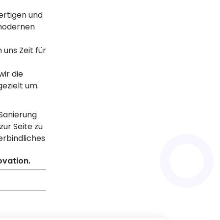
ertigen und
 modernen
 uns Zeit für
ir die
ezielt um.
 Sanierung
zur Seite zu
erbindliches
ovation.